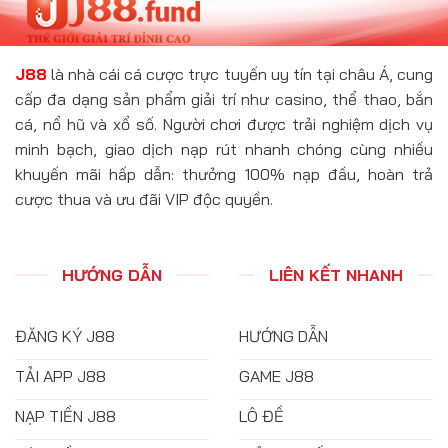
J88
là nhà cái cá cược trực tuyến uy tín tại châu Á, cung
cấp đa dạng sản phẩm giải trí như casino, thể thao, bắn
cá, nổ hũ và xổ số. Người chơi được trải nghiệm dịch vụ
minh bạch, giao dịch nạp rút nhanh chóng cùng nhiều
khuyến mãi hấp dẫn: thưởng 100% nạp đầu, hoàn trả
cược thua và ưu đãi VIP độc quyền.
HƯỚNG DẪN
LIÊN KẾT NHANH
ĐĂNG KÝ J88
HƯỚNG DẪN
TẢI APP J88
GAME J88
NẠP TIỀN J88
LÔ ĐỀ