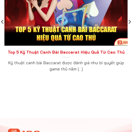
Top 5 Kỹ Thuật Canh Bài Baccarat Hiệu Quả Từ Cao Thủ
Kỹ thuật canh bài Baccarat được đánh giá như bí quyết giúp
game thủ nắm [...]